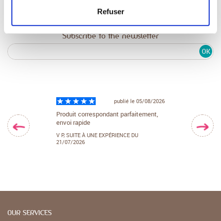
Refuser
Subscribe to the newsletter
OK
ublié le 29/07/2026
publié le 05/08/2026
té
Produit correspondant parfaitement,
Facile d'accès et
envoi rapide
UNE EXPÉRIENCE
VALÉRIE B,
SUITE 
27/07/2026
V P,
SUITE À UNE EXPÉRIENCE DU
21/07/2026
OUR SERVICES