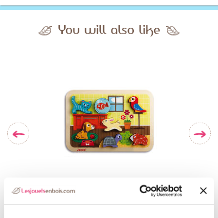
You will also like
3D Puzzle Pets
(incl. VAT)
€18.45