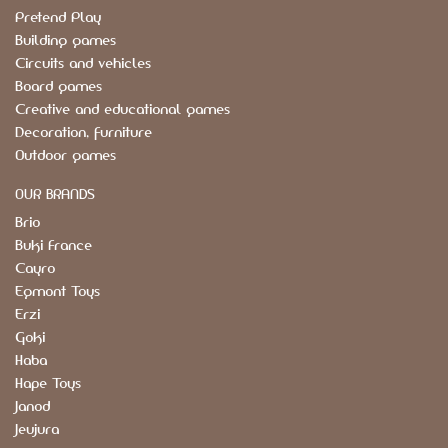
Pretend Play
Building games
Circuits and vehicles
Board games
Creative and educational games
Decoration, furniture
Outdoor games
OUR BRANDS
Brio
Buki France
Cayro
Egmont Toys
Erzi
Goki
Haba
Hape Toys
Janod
Jeujura