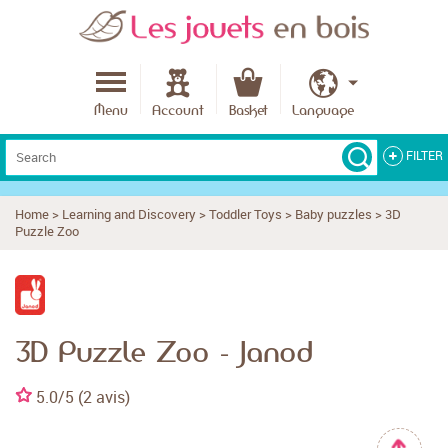
Menu
Account
Basket
Language
FILTER
How old ?
Home
>
Learning and Discovery
>
Toddler Toys
>
Baby puzzles
>
3D
Puzzle Zoo
Budget
3D Puzzle Zoo - Janod
Best-rated products
Made in France
5.0
/5 (2 avis)
Made in Europe