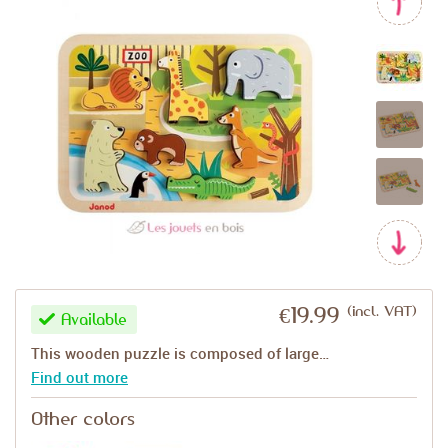
Video
Search
Clear
(incl. VAT)
€19.99
Available
This wooden puzzle is composed of large…
Find out more
Video
Other colors